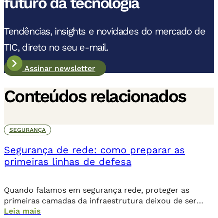
futuro da tecnologia
Tendências, insights e novidades do mercado de
TIC, direto no seu e-mail.
Assinar newsletter
Conteúdos relacionados
SEGURANÇA
Segurança de rede: como preparar as
primeiras linhas de defesa
Quando falamos em segurança rede, proteger as
primeiras camadas da infraestrutura deixou de ser
Leia mais
apenas uma ação preventiva, é uma exigência para a