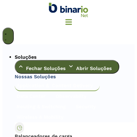
Ir
para
o
conteúdo
Soluções
Fechar Soluções
Abrir Soluções
Nossas Soluções
Application & Content Delivery
Data Center
Observabilty
Routing & Switching
Security
Wireless & Mobility
Balanceadores de carga