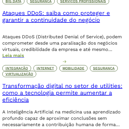
BIG DATA
SEGURANÇA
SERVIÇOS PROFISSIONAIS
Ataques DDoS: saiba como proteger e
garantir a continuidade do negócio
Ataques DDoS (Distributed Denial of Service), podem
comprometer desde uma paralisação dos negócios
virtuais, credibilidade da empresa e até mesmo
Leia mais
corromper dados importantes da companhia. Além de
comprometer o seu posicionamento no ambiente
online, os danos podem ser irreparáveis. Alguns dos
INTEGRAÇÃO
INTERNET
MOBILIDADE
SEGURANÇA
objetivos dessa invasão criminosa incluem o sequestro
VIRTUALIZAÇÃO
de dados através de um ransomware, que […]
Transformação digital no setor de utilities:
como a tecnologia permite aumentar a
eficiência
A Inteligência Artificial na medicina usa aprendizado
profundo capaz de aproximar conclusões sem
necessariamente a contribuição humana de forma