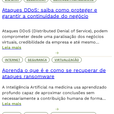
Ataques DDoS: saiba como proteger e
garantir a continuidade do negócio
Ataques DDoS (Distributed Denial of Service), podem
comprometer desde uma paralisação dos negócios
virtuais, credibilidade da empresa e até mesmo
Leia mais
corromper dados importantes da companhia. Além de
comprometer o seu posicionamento no ambiente
online, os danos podem ser irreparáveis. Alguns dos
INTERNET
SEGURANÇA
VIRTUALIZAÇÃO
objetivos dessa invasão criminosa incluem o sequestro
Aprenda o que é e como se recuperar de
de dados através de um ransomware, que […]
ataques ransomware
A Inteligência Artificial na medicina usa aprendizado
profundo capaz de aproximar conclusões sem
necessariamente a contribuição humana de forma
Leia mais
direta.