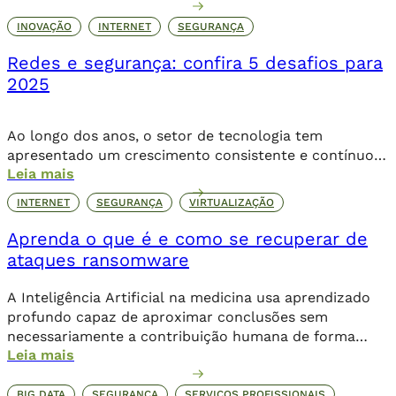
continuidade dos negócios. A crescente complexidade
das ameaças e o volume de ataques cibernéticos
INOVAÇÃO
INTERNET
SEGURANÇA
revelam um alerta claro para quem lidera a TI. De
Redes e segurança: confira 5 desafios para
acordo com relatório da IBM (2023), o custo médio […]
2025
Ao longo dos anos, o setor de tecnologia tem
apresentado um crescimento consistente e contínuo,
Leia mais
principalmente quando se trata de redes e segurança,
dois principais pilares da infraestrutura. Estudos
INTERNET
SEGURANÇA
VIRTUALIZAÇÃO
apontam que, até 2028, 91% dos líderes da área
pretendem expandir seus investimentos em TI, mais da
Aprenda o que é e como se recuperar de
metade projeta um aumento acima de 5%, superando
ataques ransomware
a […]
A Inteligência Artificial na medicina usa aprendizado
profundo capaz de aproximar conclusões sem
necessariamente a contribuição humana de forma
Leia mais
direta.
BIG DATA
SEGURANÇA
SERVIÇOS PROFISSIONAIS