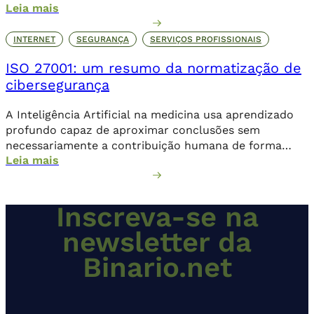
Leia mais
direta.
INTERNET
SEGURANÇA
SERVIÇOS PROFISSIONAIS
ISO 27001: um resumo da normatização de
cibersegurança
A Inteligência Artificial na medicina usa aprendizado
profundo capaz de aproximar conclusões sem
necessariamente a contribuição humana de forma
Leia mais
direta.
Inscreva-se na
newsletter da
Binario.net