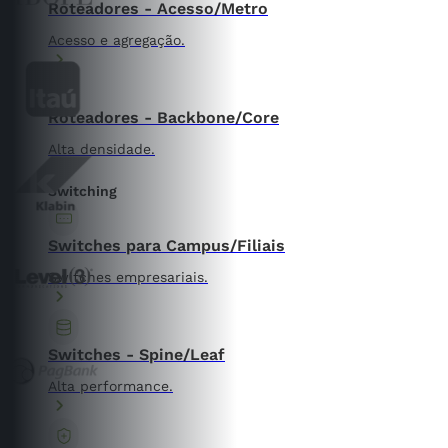
Roteadores - Acesso/Metro
Acesso e agregação.
Roteadores - Backbone/Core
Alta densidade.
Switching
Switches para Campus/Filiais
Switches empresariais.
Switches - Spine/Leaf
Alta performance.