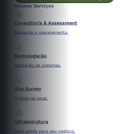
Nossos Serviços
Consultoria & Assessment
Avaliação e planejamento.
Homologação
Validação de sistemas.
Site Survey
Análise de local.
Infraestrutura
Base sólida para seu negócio.