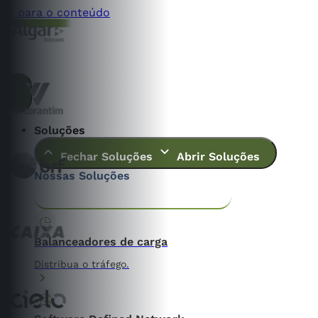
Ir para o conteúdo
Soluções
Fechar Soluções
Abrir Soluções
Nossas Soluções
Application & Content Delivery
Data Center
Balanceadores de carga
Distribua o tráfego.