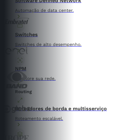
Software Defined Network
Automação de data center.
Switches
Switches de alto desempenho.
NPM
Monitore sua rede.
Routing
Roteadores de borda e multisserviço
Roteamento escalável.