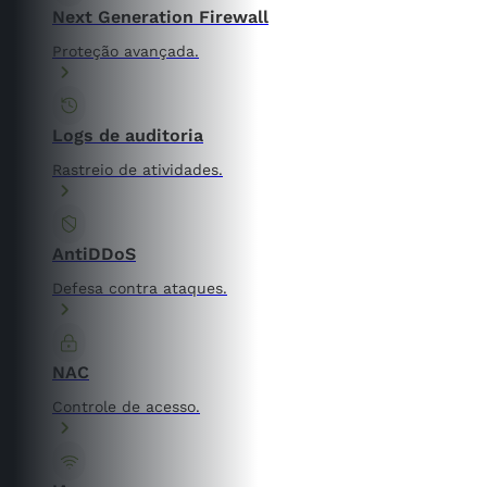
Next Generation Firewall
Proteção avançada.
Logs de auditoria
Rastreio de atividades.
AntiDDoS
Defesa contra ataques.
NAC
Controle de acesso.