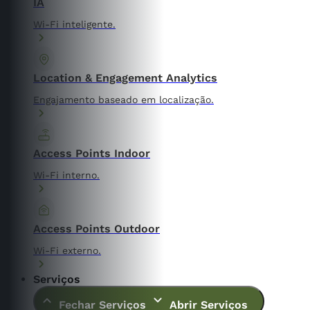
IA
Wi-Fi inteligente.
Location & Engagement Analytics
Engajamento baseado em localização.
Access Points Indoor
Wi-Fi interno.
Access Points Outdoor
Wi-Fi externo.
Serviços
Fechar Serviços
Abrir Serviços