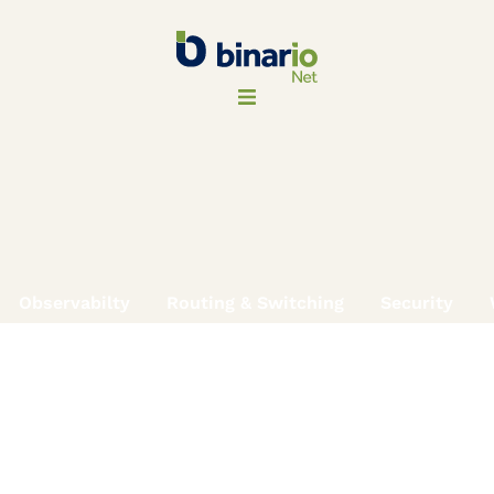
Observabilty
Routing & Switching
Security