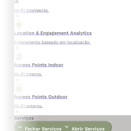
IA
Wi-Fi inteligente.
Location & Engagement Analytics
Engajamento baseado em localização.
Access Points Indoor
Wi-Fi interno.
Access Points Outdoor
Wi-Fi externo.
Serviços
Fechar Serviços
Abrir Serviços