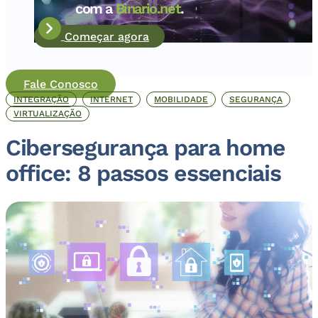
com a
Binario.net
.
Começar agora
Fale Conosco
INTEGRAÇÃO
INTERNET
MOBILIDADE
SEGURANÇA
VIRTUALIZAÇÃO
Cibersegurança para home
office: 8 passos essenciais