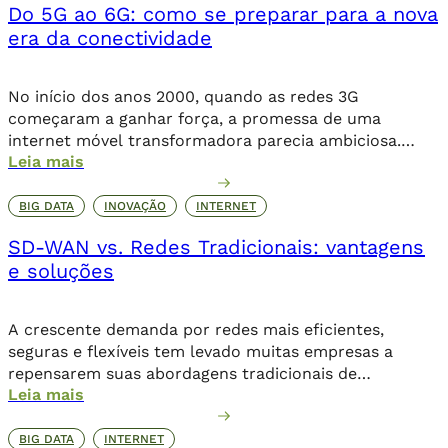
Do 5G ao 6G: como se preparar para a nova
era da conectividade
No início dos anos 2000, quando as redes 3G
começaram a ganhar força, a promessa de uma
internet móvel transformadora parecia ambiciosa.
Leia mais
Logo, o 4G levou essa revolução a novos patamares,
possibilitando o streaming de vídeos, a popularização
de aplicativos e a expansão do e-commerce. Agora,
BIG DATA
INOVAÇÃO
INTERNET
com o 5G, a conectividade não se limita mais […]
SD-WAN vs. Redes Tradicionais: vantagens
e soluções
A crescente demanda por redes mais eficientes,
seguras e flexíveis tem levado muitas empresas a
repensarem suas abordagens tradicionais de
Leia mais
conectividade. Nesse cenário, a SD-WAN (Software-
Defined Wide Area Network) surge como uma solução
inovadora e estratégica. Diferente das redes
BIG DATA
INTERNET