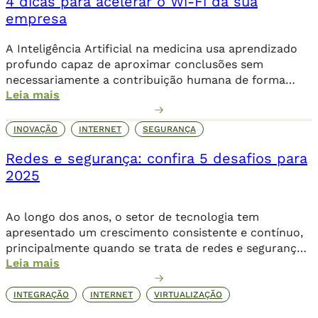
4 dicas para acelerar o Wi-Fi da sua
a […]
empresa
A Inteligência Artificial na medicina usa aprendizado
profundo capaz de aproximar conclusões sem
necessariamente a contribuição humana de forma
Leia mais
direta.
INOVAÇÃO
INTERNET
SEGURANÇA
Redes e segurança: confira 5 desafios para
2025
Ao longo dos anos, o setor de tecnologia tem
apresentado um crescimento consistente e contínuo,
principalmente quando se trata de redes e segurança,
Leia mais
dois principais pilares da infraestrutura. Estudos
apontam que, até 2028, 91% dos líderes da área
pretendem expandir seus investimentos em TI, mais da
INTEGRAÇÃO
INTERNET
VIRTUALIZAÇÃO
metade projeta um aumento acima de 5%, superando