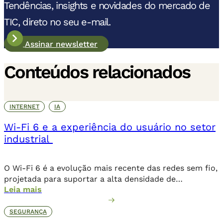
Tendências, insights e novidades do mercado de
TIC, direto no seu e-mail.
Assinar newsletter
Conteúdos relacionados
INTERNET
IA
Wi-Fi 6 e a experiência do usuário no setor
industrial
O Wi-Fi 6 é a evolução mais recente das redes sem fio,
projetada para suportar a alta densidade de
Leia mais
dispositivos, aplicações críticas e automação que
moldam o futuro das operações corporativas e
industriais. O dilema de uma infraestrutura de rede
SEGURANÇA
que não acompanha mais as demandas da operação é