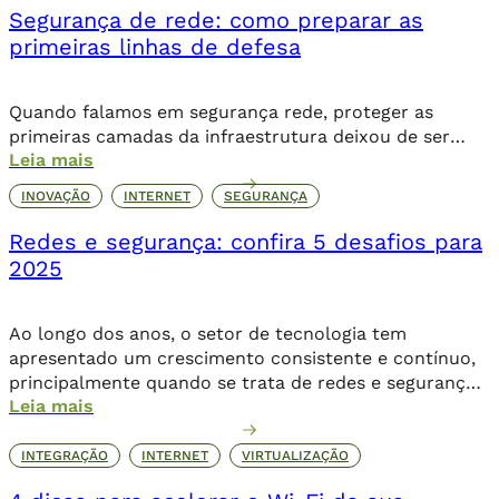
Segurança de rede: como preparar as
antigo. Problemas como latência, instabilidade e […]
primeiras linhas de defesa
Quando falamos em segurança rede, proteger as
primeiras camadas da infraestrutura deixou de ser
Leia mais
apenas uma ação preventiva, é uma exigência para a
continuidade dos negócios. A crescente complexidade
INOVAÇÃO
INTERNET
SEGURANÇA
das ameaças e o volume de ataques cibernéticos
revelam um alerta claro para quem lidera a TI. De
Redes e segurança: confira 5 desafios para
acordo com relatório da IBM (2023), o custo médio […]
2025
Ao longo dos anos, o setor de tecnologia tem
apresentado um crescimento consistente e contínuo,
principalmente quando se trata de redes e segurança,
Leia mais
dois principais pilares da infraestrutura. Estudos
apontam que, até 2028, 91% dos líderes da área
pretendem expandir seus investimentos em TI, mais da
INTEGRAÇÃO
INTERNET
VIRTUALIZAÇÃO
metade projeta um aumento acima de 5%, superando