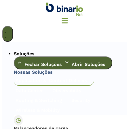
Ir
para
o
conteúdo
Soluções
Fechar Soluções
Abrir Soluções
Nossas Soluções
Application & Content Delivery
Data Center
Observabilty
Routing & Switching
Security
Wireless & Mobility
Balanceadores de carga