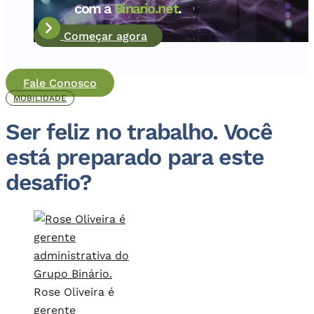
com a
Binario.net
.
Começar agora
Fale Conosco
MOBILIDADE
Ser feliz no trabalho. Você
está preparado para este
desafio?
Rose Oliveira é
gerente