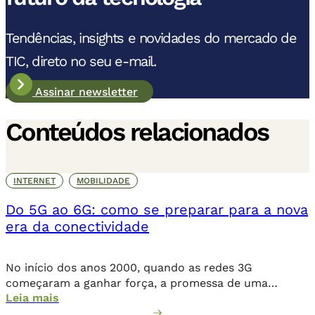
Tendências, insights e novidades do mercado de
TIC, direto no seu e-mail.
Assinar newsletter
Conteúdos relacionados
INTERNET
MOBILIDADE
Do 5G ao 6G: como se preparar para a nova
era da conectividade
No início dos anos 2000, quando as redes 3G
começaram a ganhar força, a promessa de uma
Leia mais
internet móvel transformadora parecia ambiciosa.
Logo, o 4G levou essa revolução a novos patamares,