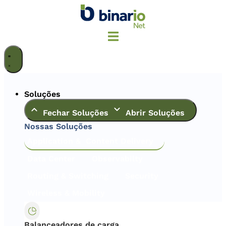
Ir
para
o
conteúdo
Soluções
Fechar Soluções
Abrir Soluções
Nossas Soluções
Application & Content Delivery
Data Center
Observabilty
Routing & Switching
Security
Wireless & Mobility
Balanceadores de carga