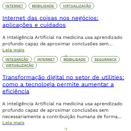
possibilitando o streaming de vídeos, a popularização
INTERNET
MOBILIDADE
VIRTUALIZAÇÃO
de aplicativos e a expansão do e-commerce. Agora,
Internet das coisas nos negócios:
com o 5G, a conectividade não se limita mais […]
aplicações e cuidados
A Inteligência Artificial na medicina usa aprendizado
profundo capaz de aproximar conclusões sem
Leia mais
necessariamente a contribuição humana de forma
direta.
INTEGRAÇÃO
INTERNET
MOBILIDADE
SEGURANÇA
VIRTUALIZAÇÃO
Transformação digital no setor de utilities:
como a tecnologia permite aumentar a
eficiência
A Inteligência Artificial na medicina usa aprendizado
profundo capaz de aproximar conclusões sem
necessariamente a contribuição humana de forma
Leia mais
direta.