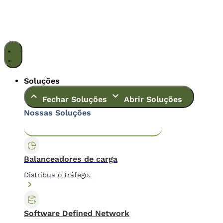
Ir
para
o
conteúdo
Soluções
Fechar Soluções
Abrir Soluções
Nossas Soluções
Application & Content Delivery
Data Center
Balanceadores de carga
Distribua o tráfego.
Software Defined Network