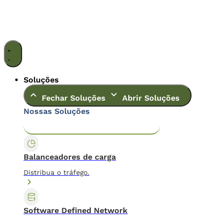
Ir
para
o
conteúdo
Soluções
Fechar Soluções
Abrir Soluções
Nossas Soluções
Application & Content Delivery
Data Center
Balanceadores de carga
Distribua o tráfego.
Software Defined Network