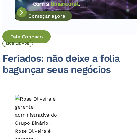
com a
Binario.net
.
Começar agora
Fale Conosco
MOBILIDADE
Feriados: não deixe a folia
bagunçar seus negócios
Rose Oliveira é