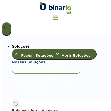
Ir
para
o
conteúdo
Soluções
Fechar Soluções
Abrir Soluções
Nossas Soluções
Application & Content Delivery
Data Center
Observabilty
Routing & Switching
Security
Wireless & Mobility
Balanceadores de carga