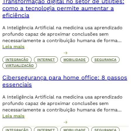
Transformação digital no setor de utilities:
como a tecnologia permite aumentar a
eficiência
A Inteligência Artificial na medicina usa aprendizado
profundo capaz de aproximar conclusões sem
necessariamente a contribuição humana de forma
Leia mais
direta.
INTEGRAÇÃO
INTERNET
MOBILIDADE
SEGURANÇA
VIRTUALIZAÇÃO
Cibersegurança para home office: 8 passos
essenciais
A Inteligência Artificial na medicina usa aprendizado
profundo capaz de aproximar conclusões sem
necessariamente a contribuição humana de forma
Leia mais
direta.
INTEGRAÇÃO
INTERNET
MOBILIDADE
SEGURANÇA