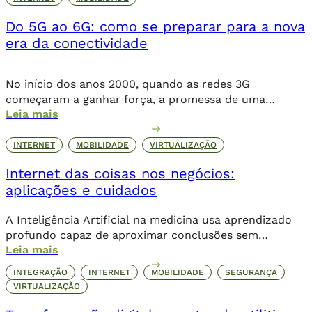
Do 5G ao 6G: como se preparar para a nova
era da conectividade
No início dos anos 2000, quando as redes 3G
começaram a ganhar força, a promessa de uma
Leia mais
internet móvel transformadora parecia ambiciosa.
Logo, o 4G levou essa revolução a novos patamares,
possibilitando o streaming de vídeos, a popularização
INTERNET
MOBILIDADE
VIRTUALIZAÇÃO
de aplicativos e a expansão do e-commerce. Agora,
Internet das coisas nos negócios:
com o 5G, a conectividade não se limita mais […]
aplicações e cuidados
A Inteligência Artificial na medicina usa aprendizado
profundo capaz de aproximar conclusões sem
Leia mais
necessariamente a contribuição humana de forma
direta.
INTEGRAÇÃO
INTERNET
MOBILIDADE
SEGURANÇA
VIRTUALIZAÇÃO