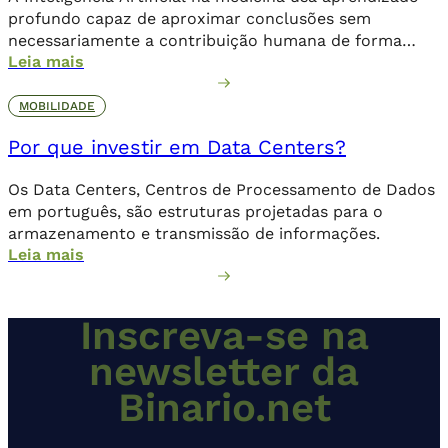
profundo capaz de aproximar conclusões sem
necessariamente a contribuição humana de forma
Leia mais
direta.
MOBILIDADE
Por que investir em Data Centers?
Os Data Centers, Centros de Processamento de Dados
em português, são estruturas projetadas para o
armazenamento e transmissão de informações.
Leia mais
Inscreva-se na
newsletter da
Binario.net