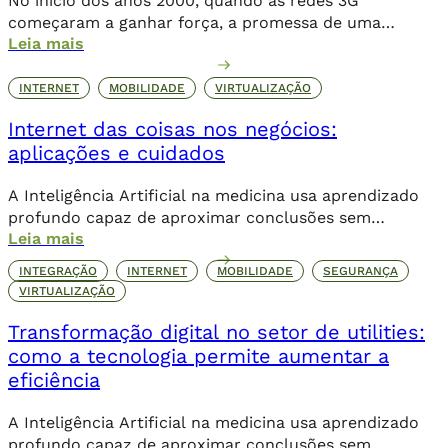
No início dos anos 2000, quando as redes 3G
começaram a ganhar força, a promessa de uma
Leia mais
internet móvel transformadora parecia ambiciosa.
Logo, o 4G levou essa revolução a novos patamares,
possibilitando o streaming de vídeos, a popularização
INTERNET
MOBILIDADE
VIRTUALIZAÇÃO
de aplicativos e a expansão do e-commerce. Agora,
Internet das coisas nos negócios:
com o 5G, a conectividade não se limita mais […]
aplicações e cuidados
A Inteligência Artificial na medicina usa aprendizado
profundo capaz de aproximar conclusões sem
Leia mais
necessariamente a contribuição humana de forma
direta.
INTEGRAÇÃO
INTERNET
MOBILIDADE
SEGURANÇA
VIRTUALIZAÇÃO
Transformação digital no setor de utilities:
como a tecnologia permite aumentar a
eficiência
A Inteligência Artificial na medicina usa aprendizado
profundo capaz de aproximar conclusões sem