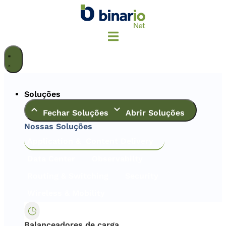
Ir
para
o
conteúdo
Soluções
Fechar Soluções
Abrir Soluções
Nossas Soluções
Application & Content Delivery
Data Center
Observabilty
Routing & Switching
Security
Wireless & Mobility
Balanceadores de carga