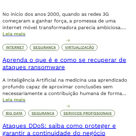
No início dos anos 2000, quando as redes 3G
começaram a ganhar força, a promessa de uma
internet móvel transformadora parecia ambiciosa.
Leia mais
Logo, o 4G levou essa revolução a novos patamares,
possibilitando o streaming de vídeos, a popularização
de aplicativos e a expansão do e-commerce. Agora,
INTERNET
SEGURANÇA
VIRTUALIZAÇÃO
com o 5G, a conectividade não se limita mais […]
Aprenda o que é e como se recuperar de
ataques ransomware
A Inteligência Artificial na medicina usa aprendizado
profundo capaz de aproximar conclusões sem
necessariamente a contribuição humana de forma
Leia mais
direta.
BIG DATA
SEGURANÇA
SERVIÇOS PROFISSIONAIS
Ataques DDoS: saiba como proteger e
garantir a continuidade do negócio