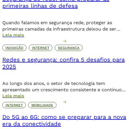
primeiras linhas de defesa
Quando falamos em segurança rede, proteger as
primeiras camadas da infraestrutura deixou de ser
Leia mais
apenas uma ação preventiva, é uma exigência para a
continuidade dos negócios. A crescente complexidade
das ameaças e o volume de ataques cibernéticos
INOVAÇÃO
INTERNET
SEGURANÇA
revelam um alerta claro para quem lidera a TI. De
Redes e segurança: confira 5 desafios para
acordo com relatório da IBM (2023), o custo médio […]
2025
Ao longo dos anos, o setor de tecnologia tem
apresentado um crescimento consistente e contínuo,
Leia mais
principalmente quando se trata de redes e segurança,
dois principais pilares da infraestrutura. Estudos
INTERNET
MOBILIDADE
apontam que, até 2028, 91% dos líderes da área
pretendem expandir seus investimentos em TI, mais da
Do 5G ao 6G: como se preparar para a nova
metade projeta um aumento acima de 5%, superando
era da conectividade
a […]