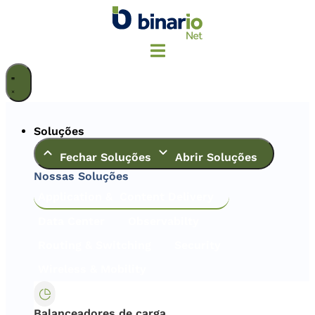
Ir
para
o
conteúdo
Soluções
Fechar Soluções
Abrir Soluções
Nossas Soluções
Application & Content Delivery
Data Center
Observabilty
Routing & Switching
Security
Wireless & Mobility
Balanceadores de carga