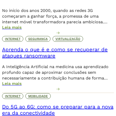
No início dos anos 2000, quando as redes 3G
começaram a ganhar força, a promessa de uma
internet móvel transformadora parecia ambiciosa.
Leia mais
Logo, o 4G levou essa revolução a novos patamares,
possibilitando o streaming de vídeos, a popularização
de aplicativos e a expansão do e-commerce. Agora,
INTERNET
SEGURANÇA
VIRTUALIZAÇÃO
com o 5G, a conectividade não se limita mais […]
Aprenda o que é e como se recuperar de
ataques ransomware
A Inteligência Artificial na medicina usa aprendizado
profundo capaz de aproximar conclusões sem
necessariamente a contribuição humana de forma
Leia mais
direta.
INTERNET
MOBILIDADE
Do 5G ao 6G: como se preparar para a nova
era da conectividade