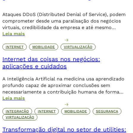
Ataques DDoS (Distributed Denial of Service), podem
comprometer desde uma paralisação dos negócios
virtuais, credibilidade da empresa e até mesmo
Leia mais
corromper dados importantes da companhia. Além de
comprometer o seu posicionamento no ambiente
online, os danos podem ser irreparáveis. Alguns dos
INTERNET
MOBILIDADE
VIRTUALIZAÇÃO
objetivos dessa invasão criminosa incluem o sequestro
Internet das coisas nos negócios:
de dados através de um ransomware, que […]
aplicações e cuidados
A Inteligência Artificial na medicina usa aprendizado
profundo capaz de aproximar conclusões sem
necessariamente a contribuição humana de forma
Leia mais
direta.
INTEGRAÇÃO
INTERNET
MOBILIDADE
SEGURANÇA
VIRTUALIZAÇÃO
Transformação digital no setor de utilities: