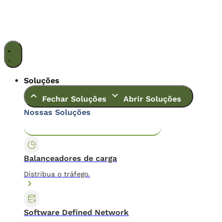
Ir
para
o
conteúdo
Soluções
Fechar Soluções
Abrir Soluções
Nossas Soluções
Application & Content Delivery
Data Center
Balanceadores de carga
Distribua o tráfego.
Software Defined Network