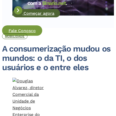
com a
Binario.net
.
Começar agora
Fale Conosco
MOBILIDADE
A consumerização mudou os
mundos: o da TI, o dos
usuários e o entre eles