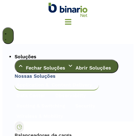
Ir
para
o
conteúdo
Soluções
Fechar Soluções
Abrir Soluções
Nossas Soluções
Application & Content Delivery
Data Center
Observabilty
Routing & Switching
Security
Wireless & Mobility
Balanceadores de carga