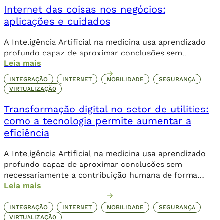
de aplicativos e a expansão do e-commerce. Agora,
Internet das coisas nos negócios:
com o 5G, a conectividade não se limita mais […]
aplicações e cuidados
A Inteligência Artificial na medicina usa aprendizado
profundo capaz de aproximar conclusões sem
Leia mais
necessariamente a contribuição humana de forma
direta.
INTEGRAÇÃO
INTERNET
MOBILIDADE
SEGURANÇA
VIRTUALIZAÇÃO
Transformação digital no setor de utilities:
como a tecnologia permite aumentar a
eficiência
A Inteligência Artificial na medicina usa aprendizado
profundo capaz de aproximar conclusões sem
necessariamente a contribuição humana de forma
Leia mais
direta.
INTEGRAÇÃO
INTERNET
MOBILIDADE
SEGURANÇA
VIRTUALIZAÇÃO