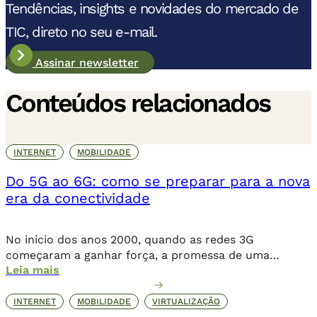
Tendências, insights e novidades do mercado de
TIC, direto no seu e-mail.
Assinar newsletter
Conteúdos relacionados
INTERNET
MOBILIDADE
Do 5G ao 6G: como se preparar para a nova
era da conectividade
No início dos anos 2000, quando as redes 3G
começaram a ganhar força, a promessa de uma
Leia mais
internet móvel transformadora parecia ambiciosa.
Logo, o 4G levou essa revolução a novos patamares,
possibilitando o streaming de vídeos, a popularização
INTERNET
MOBILIDADE
VIRTUALIZAÇÃO