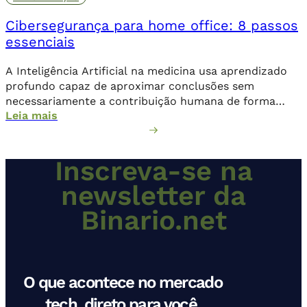
Cibersegurança para home office: 8 passos
essenciais
A Inteligência Artificial na medicina usa aprendizado
profundo capaz de aproximar conclusões sem
necessariamente a contribuição humana de forma
Leia mais
direta.
Inscreva-se na
newsletter da
Binario.net
O que acontece no mercado
tech, direto para você.