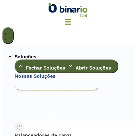
Ir
para
o
conteúdo
Soluções
Fechar Soluções
Abrir Soluções
Nossas Soluções
Application & Content Delivery
Data Center
Observabilty
Routing & Switching
Security
Wireless & Mobility
Balanceadores de carga