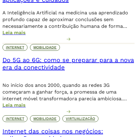
A Inteligência Artificial na medicina usa aprendizado
profundo capaz de aproximar conclusões sem
necessariamente a contribuição humana de forma
Leia mais
direta.
INTERNET
MOBILIDADE
Do 5G ao 6G: como se preparar para a nova
era da conectividade
No início dos anos 2000, quando as redes 3G
começaram a ganhar força, a promessa de uma
internet móvel transformadora parecia ambiciosa.
Leia mais
Logo, o 4G levou essa revolução a novos patamares,
possibilitando o streaming de vídeos, a popularização
de aplicativos e a expansão do e-commerce. Agora,
INTERNET
MOBILIDADE
VIRTUALIZAÇÃO
com o 5G, a conectividade não se limita mais […]
Internet das coisas nos negócios: