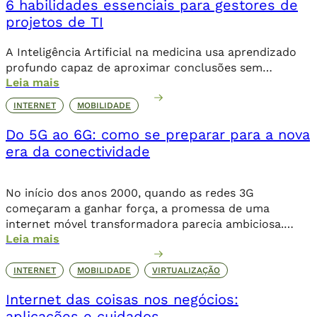
6 habilidades essenciais para gestores de
projetos de TI
A Inteligência Artificial na medicina usa aprendizado
profundo capaz de aproximar conclusões sem
Leia mais
necessariamente a contribuição humana de forma
direta.
INTERNET
MOBILIDADE
Do 5G ao 6G: como se preparar para a nova
era da conectividade
No início dos anos 2000, quando as redes 3G
começaram a ganhar força, a promessa de uma
internet móvel transformadora parecia ambiciosa.
Leia mais
Logo, o 4G levou essa revolução a novos patamares,
possibilitando o streaming de vídeos, a popularização
de aplicativos e a expansão do e-commerce. Agora,
INTERNET
MOBILIDADE
VIRTUALIZAÇÃO
com o 5G, a conectividade não se limita mais […]
Internet das coisas nos negócios:
aplicações e cuidados