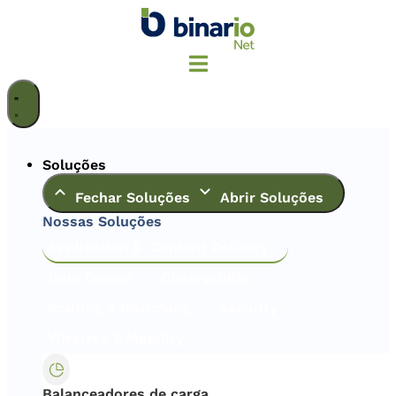
Ir
para
o
conteúdo
Soluções
Fechar Soluções
Abrir Soluções
Nossas Soluções
Application & Content Delivery
Data Center
Observabilty
Routing & Switching
Security
Wireless & Mobility
Balanceadores de carga