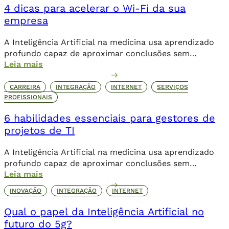
4 dicas para acelerar o Wi-Fi da sua
empresa
A Inteligência Artificial na medicina usa aprendizado
profundo capaz de aproximar conclusões sem
Leia mais
necessariamente a contribuição humana de forma
direta.
CARREIRA
INTEGRAÇÃO
INTERNET
SERVIÇOS
PROFISSIONAIS
6 habilidades essenciais para gestores de
projetos de TI
A Inteligência Artificial na medicina usa aprendizado
profundo capaz de aproximar conclusões sem
Leia mais
necessariamente a contribuição humana de forma
direta.
INOVAÇÃO
INTEGRAÇÃO
INTERNET
Qual o papel da Inteligência Artificial no
futuro do 5g?