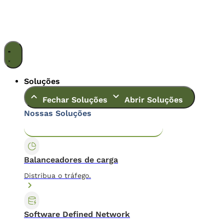
Ir
para
o
conteúdo
Soluções
Fechar Soluções
Abrir Soluções
Nossas Soluções
Application & Content Delivery
Data Center
Balanceadores de carga
Distribua o tráfego.
Software Defined Network