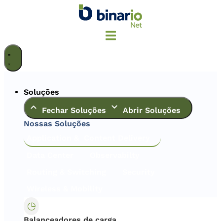
Ir
para
o
conteúdo
Soluções
Fechar Soluções
Abrir Soluções
Nossas Soluções
Application & Content Delivery
Data Center
Observabilty
Routing & Switching
Security
Wireless & Mobility
Balanceadores de carga