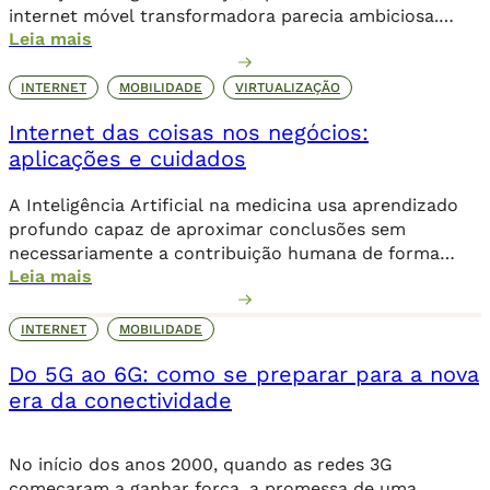
internet móvel transformadora parecia ambiciosa.
Leia mais
Logo, o 4G levou essa revolução a novos patamares,
possibilitando o streaming de vídeos, a popularização
de aplicativos e a expansão do e-commerce. Agora,
INTERNET
MOBILIDADE
VIRTUALIZAÇÃO
com o 5G, a conectividade não se limita mais […]
Internet das coisas nos negócios:
aplicações e cuidados
A Inteligência Artificial na medicina usa aprendizado
profundo capaz de aproximar conclusões sem
necessariamente a contribuição humana de forma
Leia mais
direta.
INTERNET
MOBILIDADE
Do 5G ao 6G: como se preparar para a nova
era da conectividade
No início dos anos 2000, quando as redes 3G
começaram a ganhar força, a promessa de uma