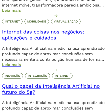
internet móvel transformadora parecia ambiciosa.
Leia mais
Logo, o 4G levou essa revolução a novos patamares,
possibilitando o streaming de vídeos, a popularização
de aplicativos e a expansão do e-commerce. Agora,
INTERNET
MOBILIDADE
VIRTUALIZAÇÃO
com o 5G, a conectividade não se limita mais […]
Internet das coisas nos negócios:
aplicações e cuidados
A Inteligência Artificial na medicina usa aprendizado
profundo capaz de aproximar conclusões sem
necessariamente a contribuição humana de forma
Leia mais
direta.
INOVAÇÃO
INTEGRAÇÃO
INTERNET
Qual o papel da Inteligência Artificial no
futuro do 5g?
A Inteligência Artificial na medicina usa aprendizado
profundo capaz de aproximar conclusões sem