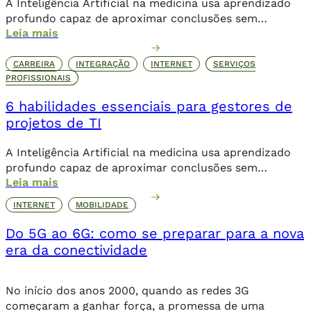
A Inteligência Artificial na medicina usa aprendizado
profundo capaz de aproximar conclusões sem
Leia mais
necessariamente a contribuição humana de forma
direta.
CARREIRA
INTEGRAÇÃO
INTERNET
SERVIÇOS
PROFISSIONAIS
6 habilidades essenciais para gestores de
projetos de TI
A Inteligência Artificial na medicina usa aprendizado
profundo capaz de aproximar conclusões sem
Leia mais
necessariamente a contribuição humana de forma
direta.
INTERNET
MOBILIDADE
Do 5G ao 6G: como se preparar para a nova
era da conectividade
No início dos anos 2000, quando as redes 3G
começaram a ganhar força, a promessa de uma