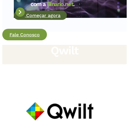
com a
Binario.net
.
Começar agora
Fale Conosco
Qwilt