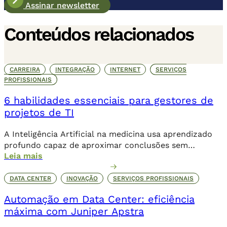
Assinar newsletter
Conteúdos relacionados
CARREIRA
INTEGRAÇÃO
INTERNET
SERVIÇOS
PROFISSIONAIS
6 habilidades essenciais para gestores de
projetos de TI
A Inteligência Artificial na medicina usa aprendizado
profundo capaz de aproximar conclusões sem
Leia mais
necessariamente a contribuição humana de forma
direta.
DATA CENTER
INOVAÇÃO
SERVIÇOS PROFISSIONAIS
Automação em Data Center: eficiência
máxima com Juniper Apstra