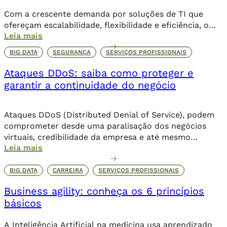
Com a crescente demanda por soluções de TI que
ofereçam escalabilidade, flexibilidade e eficiência, o
Leia mais
data center moderno demanda arquiteturas cada vez
mais inteligentes e automatizadas para lidar com a
BIG DATA
SEGURANÇA
SERVIÇOS PROFISSIONAIS
complexidade crescente da infraestrutura. Nesse
cenário, o Juniper Apstra se destaca como uma
Ataques DDoS: saiba como proteger e
plataforma inovadora para a automação de redes em
garantir a continuidade do negócio
data centers, proporcionando uma […]
Ataques DDoS (Distributed Denial of Service), podem
comprometer desde uma paralisação dos negócios
virtuais, credibilidade da empresa e até mesmo
Leia mais
corromper dados importantes da companhia. Além de
comprometer o seu posicionamento no ambiente
online, os danos podem ser irreparáveis. Alguns dos
BIG DATA
CARREIRA
SERVIÇOS PROFISSIONAIS
objetivos dessa invasão criminosa incluem o sequestro
Business agility: conheça os 6 princípios
de dados através de um ransomware, que […]
básicos
A Inteligência Artificial na medicina usa aprendizado