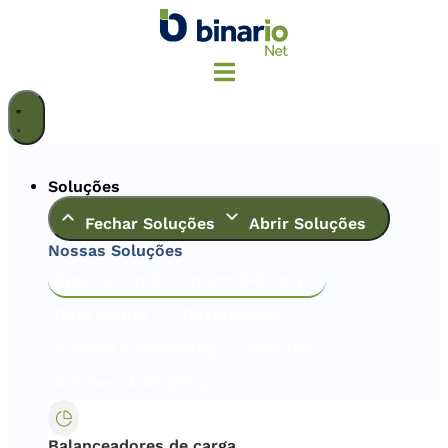
Ir
para
o
conteúdo
Soluções
Fechar Soluções
Abrir Soluções
Nossas Soluções
Application & Content Delivery
Data Center
Observabilty
Routing & Switching
Security
Wireless & Mobility
Balanceadores de carga