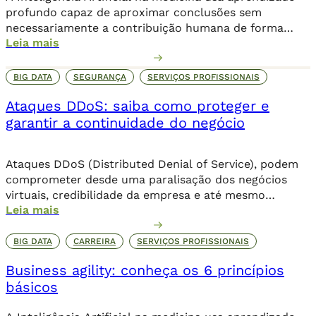
profundo capaz de aproximar conclusões sem
necessariamente a contribuição humana de forma
Leia mais
direta.
BIG DATA
SEGURANÇA
SERVIÇOS PROFISSIONAIS
Ataques DDoS: saiba como proteger e
garantir a continuidade do negócio
Ataques DDoS (Distributed Denial of Service), podem
comprometer desde uma paralisação dos negócios
virtuais, credibilidade da empresa e até mesmo
Leia mais
corromper dados importantes da companhia. Além de
comprometer o seu posicionamento no ambiente
online, os danos podem ser irreparáveis. Alguns dos
BIG DATA
CARREIRA
SERVIÇOS PROFISSIONAIS
objetivos dessa invasão criminosa incluem o sequestro
Business agility: conheça os 6 princípios
de dados através de um ransomware, que […]
básicos