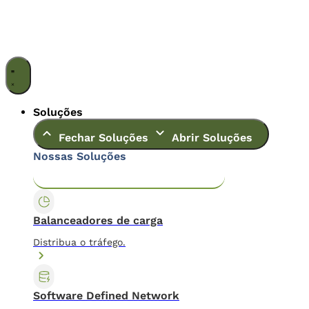
Ir
para
o
conteúdo
Soluções
Fechar Soluções
Abrir Soluções
Nossas Soluções
Application & Content Delivery
Data Center
Balanceadores de carga
Distribua o tráfego.
Software Defined Network