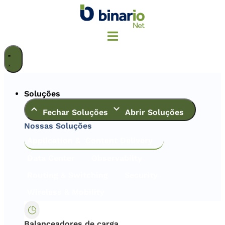
Ir
para
o
conteúdo
Soluções
Fechar Soluções
Abrir Soluções
Nossas Soluções
Application & Content Delivery
Data Center
Observabilty
Routing & Switching
Security
Wireless & Mobility
Balanceadores de carga