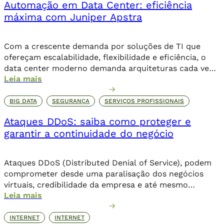
Automação em Data Center: eficiência
de dados através de um ransomware, que […]
máxima com Juniper Apstra
Com a crescente demanda por soluções de TI que
ofereçam escalabilidade, flexibilidade e eficiência, o
data center moderno demanda arquiteturas cada vez
Leia mais
mais inteligentes e automatizadas para lidar com a
complexidade crescente da infraestrutura. Nesse
cenário, o Juniper Apstra se destaca como uma
BIG DATA
SEGURANÇA
SERVIÇOS PROFISSIONAIS
plataforma inovadora para a automação de redes em
Ataques DDoS: saiba como proteger e
data centers, proporcionando uma […]
garantir a continuidade do negócio
Ataques DDoS (Distributed Denial of Service), podem
comprometer desde uma paralisação dos negócios
virtuais, credibilidade da empresa e até mesmo
Leia mais
corromper dados importantes da companhia. Além de
comprometer o seu posicionamento no ambiente
online, os danos podem ser irreparáveis. Alguns dos
INTERNET
INTERNET