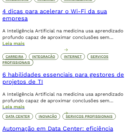
4 dicas para acelerar o Wi-Fi da sua
empresa
A Inteligência Artificial na medicina usa aprendizado
profundo capaz de aproximar conclusões sem
Leia mais
necessariamente a contribuição humana de forma
direta.
CARREIRA
INTEGRAÇÃO
INTERNET
SERVIÇOS
PROFISSIONAIS
6 habilidades essenciais para gestores de
projetos de TI
A Inteligência Artificial na medicina usa aprendizado
profundo capaz de aproximar conclusões sem
Leia mais
necessariamente a contribuição humana de forma
direta.
DATA CENTER
INOVAÇÃO
SERVIÇOS PROFISSIONAIS
Automação em Data Center: eficiência