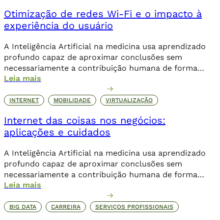
objetivos dessa invasão criminosa incluem o sequestro
Otimização de redes Wi-Fi e o impacto à
de dados através de um ransomware, que […]
experiência do usuário
A Inteligência Artificial na medicina usa aprendizado
profundo capaz de aproximar conclusões sem
necessariamente a contribuição humana de forma
Leia mais
direta.
INTERNET
MOBILIDADE
VIRTUALIZAÇÃO
Internet das coisas nos negócios:
aplicações e cuidados
A Inteligência Artificial na medicina usa aprendizado
profundo capaz de aproximar conclusões sem
necessariamente a contribuição humana de forma
Leia mais
direta.
BIG DATA
CARREIRA
SERVIÇOS PROFISSIONAIS