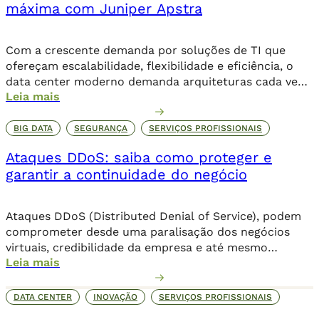
máxima com Juniper Apstra
Com a crescente demanda por soluções de TI que
ofereçam escalabilidade, flexibilidade e eficiência, o
data center moderno demanda arquiteturas cada vez
Leia mais
mais inteligentes e automatizadas para lidar com a
complexidade crescente da infraestrutura. Nesse
cenário, o Juniper Apstra se destaca como uma
BIG DATA
SEGURANÇA
SERVIÇOS PROFISSIONAIS
plataforma inovadora para a automação de redes em
Ataques DDoS: saiba como proteger e
data centers, proporcionando uma […]
garantir a continuidade do negócio
Ataques DDoS (Distributed Denial of Service), podem
comprometer desde uma paralisação dos negócios
virtuais, credibilidade da empresa e até mesmo
Leia mais
corromper dados importantes da companhia. Além de
comprometer o seu posicionamento no ambiente
online, os danos podem ser irreparáveis. Alguns dos
DATA CENTER
INOVAÇÃO
SERVIÇOS PROFISSIONAIS
objetivos dessa invasão criminosa incluem o sequestro