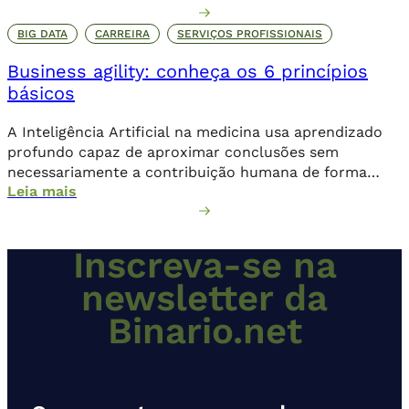
comprometer o seu posicionamento no ambiente
online, os danos podem ser irreparáveis. Alguns dos
BIG DATA
CARREIRA
SERVIÇOS PROFISSIONAIS
objetivos dessa invasão criminosa incluem o sequestro
Business agility: conheça os 6 princípios
de dados através de um ransomware, que […]
básicos
A Inteligência Artificial na medicina usa aprendizado
profundo capaz de aproximar conclusões sem
necessariamente a contribuição humana de forma
Leia mais
direta.
Inscreva-se na
newsletter da
Binario.net