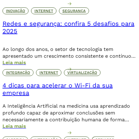
continuidade dos negócios. A crescente complexidade
das ameaças e o volume de ataques cibernéticos
INOVAÇÃO
INTERNET
SEGURANÇA
revelam um alerta claro para quem lidera a TI. De
Redes e segurança: confira 5 desafios para
acordo com relatório da IBM (2023), o custo médio […]
2025
Ao longo dos anos, o setor de tecnologia tem
apresentado um crescimento consistente e contínuo,
Leia mais
principalmente quando se trata de redes e segurança,
dois principais pilares da infraestrutura. Estudos
INTEGRAÇÃO
INTERNET
VIRTUALIZAÇÃO
apontam que, até 2028, 91% dos líderes da área
pretendem expandir seus investimentos em TI, mais da
4 dicas para acelerar o Wi-Fi da sua
metade projeta um aumento acima de 5%, superando
empresa
a […]
A Inteligência Artificial na medicina usa aprendizado
profundo capaz de aproximar conclusões sem
necessariamente a contribuição humana de forma
Leia mais
direta.