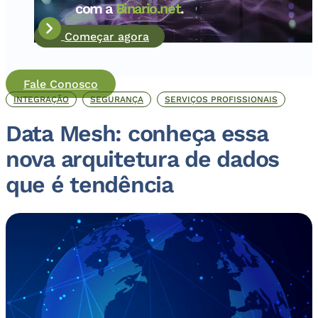
com a
Binario.net
.
Começar agora
Fale Conosco
INTEGRAÇÃO
SEGURANÇA
SERVIÇOS PROFISSIONAIS
Data Mesh: conheça essa
nova arquitetura de dados
que é tendência