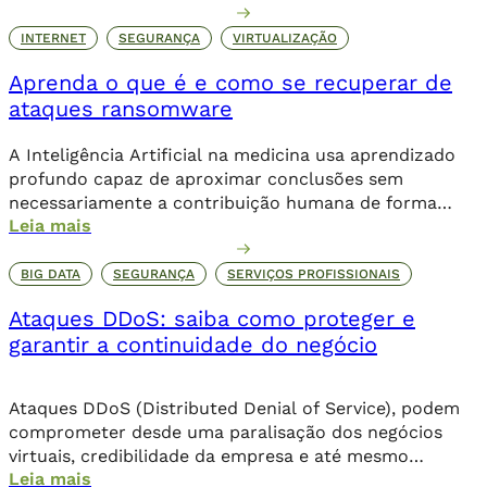
complexidade crescente da infraestrutura. Nesse
cenário, o Juniper Apstra se destaca como uma
INTERNET
SEGURANÇA
VIRTUALIZAÇÃO
plataforma inovadora para a automação de redes em
Aprenda o que é e como se recuperar de
data centers, proporcionando uma […]
ataques ransomware
A Inteligência Artificial na medicina usa aprendizado
profundo capaz de aproximar conclusões sem
necessariamente a contribuição humana de forma
Leia mais
direta.
BIG DATA
SEGURANÇA
SERVIÇOS PROFISSIONAIS
Ataques DDoS: saiba como proteger e
garantir a continuidade do negócio
Ataques DDoS (Distributed Denial of Service), podem
comprometer desde uma paralisação dos negócios
virtuais, credibilidade da empresa e até mesmo
Leia mais
corromper dados importantes da companhia. Além de