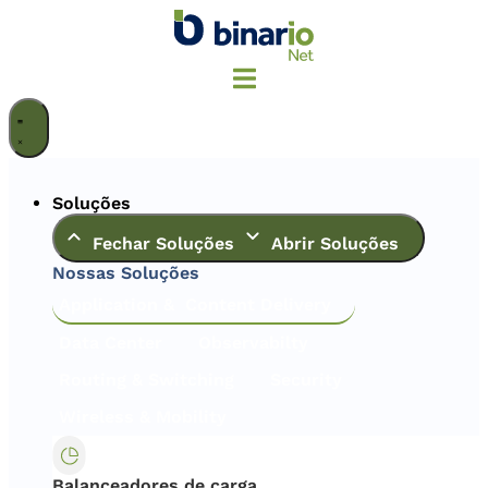
Ir
para
o
conteúdo
Soluções
Fechar Soluções
Abrir Soluções
Nossas Soluções
Application & Content Delivery
Data Center
Observabilty
Routing & Switching
Security
Wireless & Mobility
Balanceadores de carga