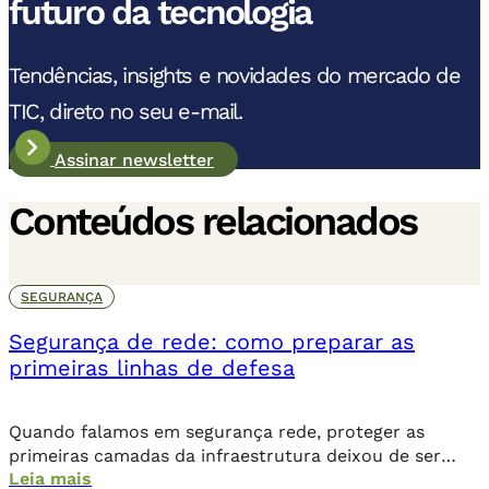
futuro da tecnologia
Tendências, insights e novidades do mercado de
TIC, direto no seu e-mail.
Assinar newsletter
Conteúdos relacionados
SEGURANÇA
Segurança de rede: como preparar as
primeiras linhas de defesa
Quando falamos em segurança rede, proteger as
primeiras camadas da infraestrutura deixou de ser
Leia mais
apenas uma ação preventiva, é uma exigência para a