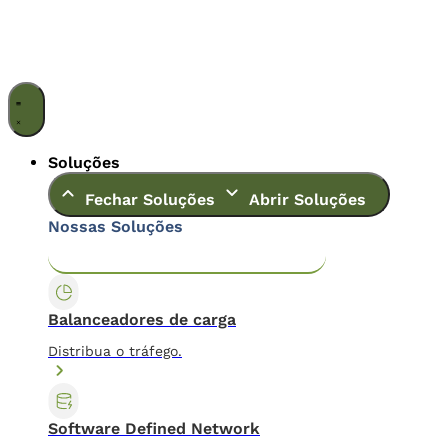
Ir
para
o
conteúdo
Soluções
Fechar Soluções
Abrir Soluções
Nossas Soluções
Application & Content Delivery
Data Center
Balanceadores de carga
Distribua o tráfego.
Software Defined Network