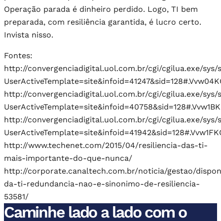
Operação parada é dinheiro perdido. Logo, TI bem
preparada, com resiliência garantida, é lucro certo.
Invista nisso.
Fontes:
http://convergenciadigital.uol.com.br/cgi/cgilua.exe/sys/
UserActiveTemplate=site&infoid=41247&sid=128#.Vvw04K
http://convergenciadigital.uol.com.br/cgi/cgilua.exe/sys/
UserActiveTemplate=site&infoid=40758&sid=128#.Vvw1B
http://convergenciadigital.uol.com.br/cgi/cgilua.exe/sys/
UserActiveTemplate=site&infoid=41942&sid=128#.Vvw1FK
http://www.techenet.com/2015/04/resiliencia-das-ti-
mais-importante-do-que-nunca/
http://corporate.canaltech.com.br/noticia/gestao/dispon
da-ti-redundancia-nao-e-sinonimo-de-resiliencia-
53581/
Caminhe lado a lado com o