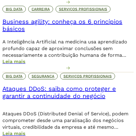
comprometer o seu posicionamento no ambiente
online, os danos podem ser irreparáveis. Alguns dos
BIG DATA
CARREIRA
SERVIÇOS PROFISSIONAIS
objetivos dessa invasão criminosa incluem o sequestro
Business agility: conheça os 6 princípios
de dados através de um ransomware, que […]
básicos
A Inteligência Artificial na medicina usa aprendizado
profundo capaz de aproximar conclusões sem
necessariamente a contribuição humana de forma
Leia mais
direta.
BIG DATA
SEGURANÇA
SERVIÇOS PROFISSIONAIS
Ataques DDoS: saiba como proteger e
garantir a continuidade do negócio
Ataques DDoS (Distributed Denial of Service), podem
comprometer desde uma paralisação dos negócios
virtuais, credibilidade da empresa e até mesmo
Leia mais
corromper dados importantes da companhia. Além de