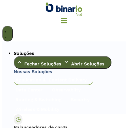
Ir
para
o
conteúdo
Soluções
Fechar Soluções
Abrir Soluções
Nossas Soluções
Application & Content Delivery
Data Center
Observabilty
Routing & Switching
Security
Wireless & Mobility
Balanceadores de carga