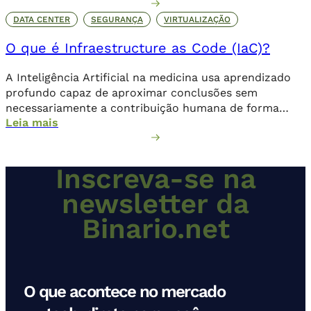
DATA CENTER
SEGURANÇA
VIRTUALIZAÇÃO
O que é Infraestructure as Code (IaC)?
A Inteligência Artificial na medicina usa aprendizado
profundo capaz de aproximar conclusões sem
necessariamente a contribuição humana de forma
Leia mais
direta.
Inscreva-se na
newsletter da
Binario.net
O que acontece no mercado