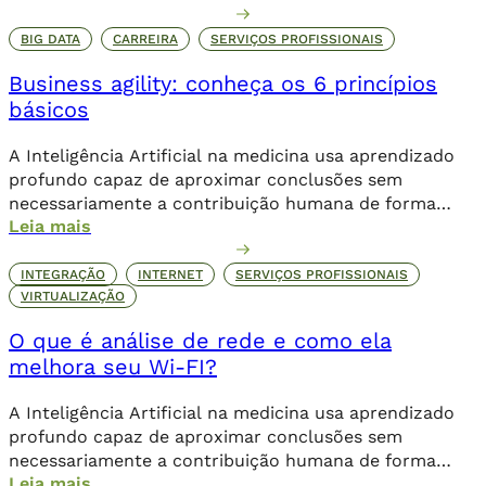
comprometer o seu posicionamento no ambiente
online, os danos podem ser irreparáveis. Alguns dos
BIG DATA
CARREIRA
SERVIÇOS PROFISSIONAIS
objetivos dessa invasão criminosa incluem o sequestro
Business agility: conheça os 6 princípios
de dados através de um ransomware, que […]
básicos
A Inteligência Artificial na medicina usa aprendizado
profundo capaz de aproximar conclusões sem
necessariamente a contribuição humana de forma
Leia mais
direta.
INTEGRAÇÃO
INTERNET
SERVIÇOS PROFISSIONAIS
VIRTUALIZAÇÃO
O que é análise de rede e como ela
melhora seu Wi-FI?
A Inteligência Artificial na medicina usa aprendizado
profundo capaz de aproximar conclusões sem
necessariamente a contribuição humana de forma
Leia mais
direta.