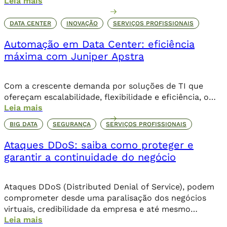
Leia mais
necessariamente a contribuição humana de forma
direta.
DATA CENTER
INOVAÇÃO
SERVIÇOS PROFISSIONAIS
Automação em Data Center: eficiência
máxima com Juniper Apstra
Com a crescente demanda por soluções de TI que
ofereçam escalabilidade, flexibilidade e eficiência, o
Leia mais
data center moderno demanda arquiteturas cada vez
mais inteligentes e automatizadas para lidar com a
BIG DATA
SEGURANÇA
SERVIÇOS PROFISSIONAIS
complexidade crescente da infraestrutura. Nesse
cenário, o Juniper Apstra se destaca como uma
Ataques DDoS: saiba como proteger e
plataforma inovadora para a automação de redes em
garantir a continuidade do negócio
data centers, proporcionando uma […]
Ataques DDoS (Distributed Denial of Service), podem
comprometer desde uma paralisação dos negócios
virtuais, credibilidade da empresa e até mesmo
Leia mais
corromper dados importantes da companhia. Além de