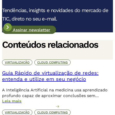
Tendências, insights e novidades do mercado de
TIC, direto no seu e-mail.
Assinar newsletter
Conteúdos relacionados
VIRTUALIZAÇÃO
CLOUD COMPUTING
Guia Rápido de virtualização de redes:
entenda e utilize em seu negócio
A Inteligência Artificial na medicina usa aprendizado
profundo capaz de aproximar conclusões sem
Leia mais
necessariamente a contribuição humana de forma
direta.
VIRTUALIZAÇÃO
CLOUD COMPUTING