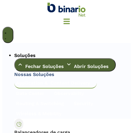
Ir
para
o
conteúdo
Soluções
Fechar Soluções
Abrir Soluções
Nossas Soluções
Application & Content Delivery
Data Center
Observabilty
Routing & Switching
Security
Wireless & Mobility
Balanceadores de carga