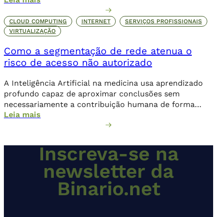
direta.
CLOUD COMPUTING
INTERNET
SERVIÇOS PROFISSIONAIS
VIRTUALIZAÇÃO
Como a segmentação de rede atenua o
risco de acesso não autorizado
A Inteligência Artificial na medicina usa aprendizado
profundo capaz de aproximar conclusões sem
necessariamente a contribuição humana de forma
Leia mais
direta.
Inscreva-se na
newsletter da
Binario.net