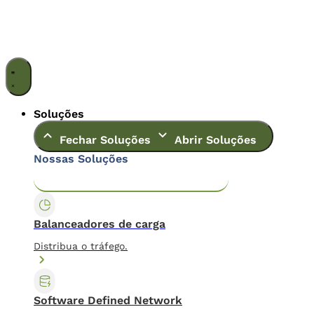
Ir
para
o
conteúdo
Soluções
Fechar Soluções
Abrir Soluções
Nossas Soluções
Application & Content Delivery
Data Center
Balanceadores de carga
Distribua o tráfego.
Software Defined Network