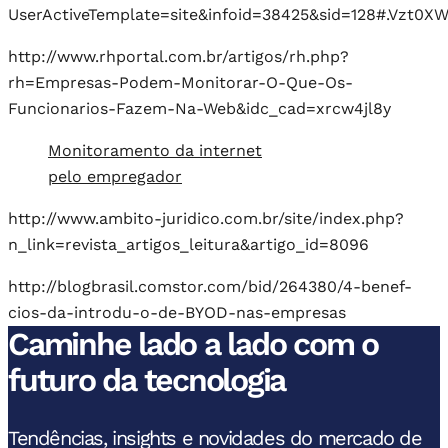
UserActiveTemplate=site&infoid=38425&sid=128#.Vzt0X
http://www.rhportal.com.br/artigos/rh.php?
rh=Empresas-Podem-Monitorar-O-Que-Os-
Funcionarios-Fazem-Na-Web&idc_cad=xrcw4jl8y
Monitoramento da internet
pelo empregador
http://www.ambito-juridico.com.br/site/index.php?
n_link=revista_artigos_leitura&artigo_id=8096
http://blogbrasil.comstor.com/bid/264380/4-benef-
cios-da-introdu-o-de-BYOD-nas-empresas
Caminhe lado a lado com o
futuro da tecnologia
Tendências, insights e novidades do mercado de