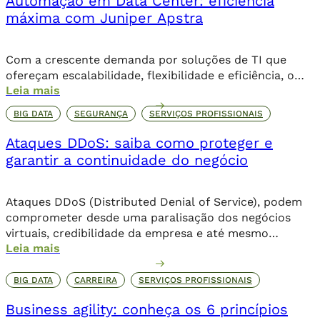
Automação em Data Center: eficiência
máxima com Juniper Apstra
Com a crescente demanda por soluções de TI que
ofereçam escalabilidade, flexibilidade e eficiência, o
Leia mais
data center moderno demanda arquiteturas cada vez
mais inteligentes e automatizadas para lidar com a
BIG DATA
SEGURANÇA
SERVIÇOS PROFISSIONAIS
complexidade crescente da infraestrutura. Nesse
cenário, o Juniper Apstra se destaca como uma
Ataques DDoS: saiba como proteger e
plataforma inovadora para a automação de redes em
garantir a continuidade do negócio
data centers, proporcionando uma […]
Ataques DDoS (Distributed Denial of Service), podem
comprometer desde uma paralisação dos negócios
virtuais, credibilidade da empresa e até mesmo
Leia mais
corromper dados importantes da companhia. Além de
comprometer o seu posicionamento no ambiente
online, os danos podem ser irreparáveis. Alguns dos
BIG DATA
CARREIRA
SERVIÇOS PROFISSIONAIS
objetivos dessa invasão criminosa incluem o sequestro
Business agility: conheça os 6 princípios
de dados através de um ransomware, que […]