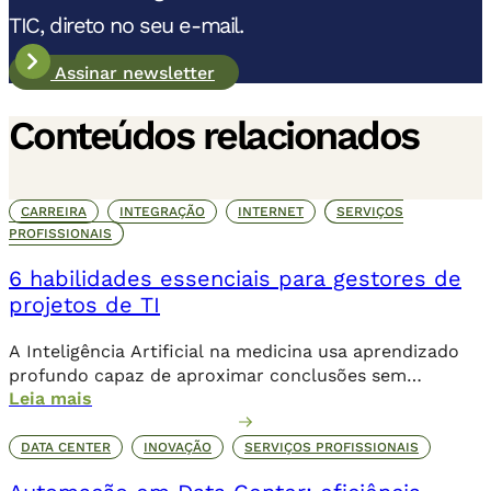
TIC, direto no seu e-mail.
Assinar newsletter
Conteúdos relacionados
CARREIRA
INTEGRAÇÃO
INTERNET
SERVIÇOS
PROFISSIONAIS
6 habilidades essenciais para gestores de
projetos de TI
A Inteligência Artificial na medicina usa aprendizado
profundo capaz de aproximar conclusões sem
Leia mais
necessariamente a contribuição humana de forma
direta.
DATA CENTER
INOVAÇÃO
SERVIÇOS PROFISSIONAIS