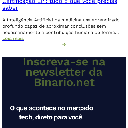
Certificação LPI: tudo o que você precisa
saber
A Inteligência Artificial na medicina usa aprendizado
profundo capaz de aproximar conclusões sem
necessariamente a contribuição humana de forma
Leia mais
direta.
Inscreva-se na
newsletter da
Binario.net
O que acontece no mercado
tech, direto para você.