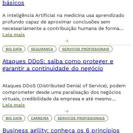
básicos
A Inteligência Artificial na medicina usa aprendizado
profundo capaz de aproximar conclusões sem
necessariamente a contribuição humana de forma
Leia mais
direta.
BIG DATA
SEGURANÇA
SERVIÇOS PROFISSIONAIS
Ataques DDoS: saiba como proteger e
garantir a continuidade do negócio
Ataques DDoS (Distributed Denial of Service), podem
comprometer desde uma paralisação dos negócios
virtuais, credibilidade da empresa e até mesmo
Leia mais
corromper dados importantes da companhia. Além de
comprometer o seu posicionamento no ambiente
online, os danos podem ser irreparáveis. Alguns dos
BIG DATA
CARREIRA
SERVIÇOS PROFISSIONAIS
objetivos dessa invasão criminosa incluem o sequestro
Business agility: conheça os 6 princípios
de dados através de um ransomware, que […]