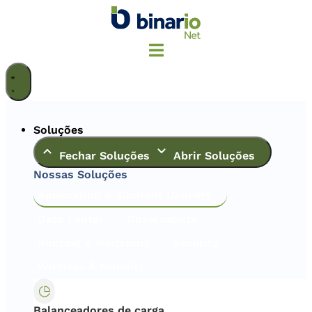
Ir
para
o
conteúdo
Soluções
Fechar Soluções
Abrir Soluções
Nossas Soluções
Application & Content Delivery
Data Center
Observabilty
Routing & Switching
Security
Wireless & Mobility
Balanceadores de carga